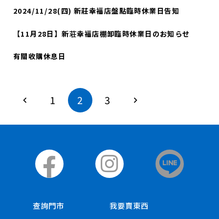
2024/11/28(四) 新莊幸福店盤點臨時休業日告知
【11月28日】新荘幸福店棚卸臨時休業日のお知らせ
有關收購休息日
1
2
3
查詢門市
我要賣東西