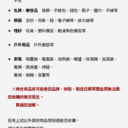
子等
名牌、奢侈品
首飾、手提包、錢包、鞋子、圍巾、手錶等
樂器
吉他、貝斯、鼓、電子鋼琴、放大器等
嗜好
玩具、塑料模型、動漫角色模型等
戶外用品
戶外服裝等
家電
吸塵器、電風扇、加熱器、暖爐、除濕機、加濕器、
電鍋、微波爐、烤箱、
電視、相機、音響等
※綜合商品有可能會因品牌、狀態、製造日期等理由而無法跟
您收購的情況發生。
再請您諒解。
若有上述以外其他物品想知道是否收購，